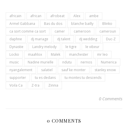
africain
african
afrobeat
Alex
ambe
Armel Gabbana
Bas du dos
blanche bailly
Blinko
ca sort comme ca sort
camer
cameroon
cameroun
daphne
dj mariage
dj talent
dj wedding
Duc-Z
Dynastie
Landry melody
le tigre
le vibeur
Locko
maahlox
Malek
manchester
mr leo
music
Nadine murielle
ndutu
nernos
Numerica
nyangalement
salatiel
sauf ke monter
stanley enow
supporter
tu es dedans
tu montes tu descends
Voila Ca
Z-tra
Zinnia
0 Comments
0 COMMENTS