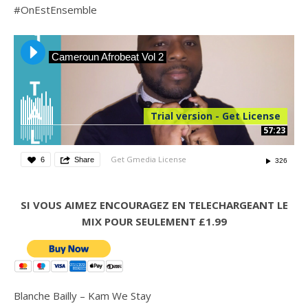
#OnEstEnsemble
Cameroun Afrobeat Vol 2
Trial version - Get License
57:23
Get Gmedia License
6
Share
326
SI VOUS AIMEZ ENCOURAGEZ
EN TELECHARGEANT LE
MIX POUR SEULEMENT £1.99
Blanche Bailly – Kam We Stay