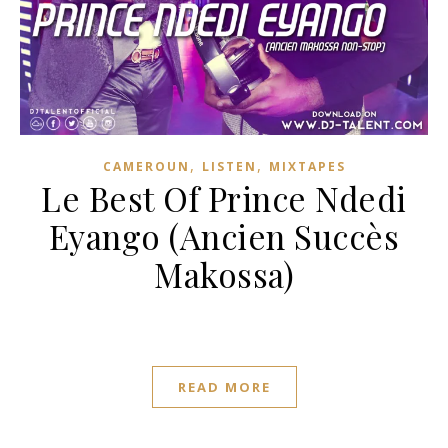
,
,
CAMEROUN
LISTEN
MIXTAPES
Le Best Of Prince Ndedi
Eyango (Ancien Succès
Makossa)
READ MORE