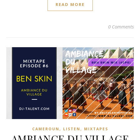
READ MORE
0 Comments
,
,
CAMEROUN
LISTEN
MIXTAPES
AMBIANCE DU VILLAGE