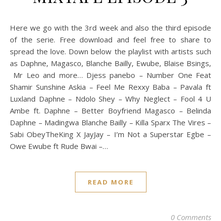
Here we go with the 3rd week and also the third episode
of the serie. Free download and feel free to share to
spread the love. Down below the playlist with artists such
as Daphne, Magasco, Blanche Bailly, Ewube, Blaise Bsings,
Mr Leo and more… Djess panebo – Number One Feat
Shamir Sunshine Askia – Feel Me Rexxy Baba – Pavala ft
Luxland Daphne – Ndolo Shey – Why Neglect – Fool 4 U
Ambe ft. Daphne – Better Boyfriend Magasco – Belinda
Daphne – Madingwa Blanche Bailly – Killa Sparx The Vires –
Sabi ObeyTheKing X JayJay – I’m Not a Superstar Egbe –
Owe Ewube ft Rude Bwai –…
READ MORE
0 Comments