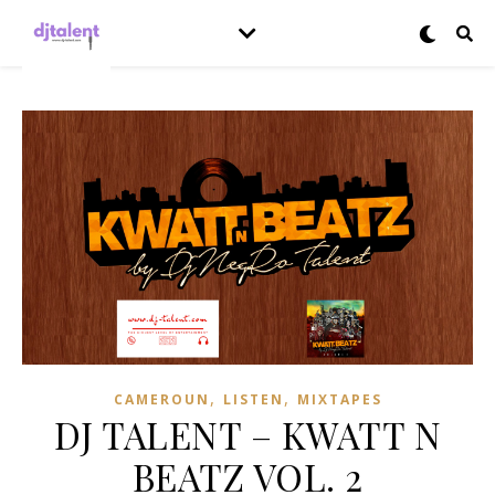
,
,
CAMEROUN
LISTEN
MIXTAPES
DJ TALENT – KWATT N
BEATZ VOL. 2