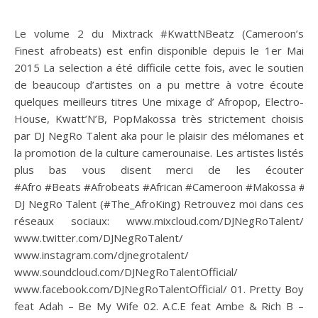
Le volume 2 du Mixtrack #KwattNBeatz (Cameroon’s
Finest afrobeats) est enfin disponible depuis le 1er Mai
2015 La selection a été difficile cette fois, avec le soutien
de beaucoup d’artistes on a pu mettre à votre écoute
quelques meilleurs titres Une mixage d’ Afropop, Electro-
House, Kwatt’N’B, PopMakossa très strictement choisis
par DJ NegRo Talent aka pour le plaisir des mélomanes et
la promotion de la culture camerounaise. Les artistes listés
plus bas vous disent merci de les écouter
#Afro #Beats #Afrobeats #African #Cameroon #Makossa #A
DJ NegRo Talent (#The_AfroKing) Retrouvez moi dans ces
réseaux sociaux: www.mixcloud.com/DJNegRoTalent/
www.twitter.com/DJNegRoTalent/
www.instagram.com/djnegrotalent/
www.soundcloud.com/DJNegRoTalentOfficial/
www.facebook.com/DJNegRoTalentOfficial/ 01. Pretty Boy
feat Adah – Be My Wife 02. A.C.E feat Ambe & Rich B –