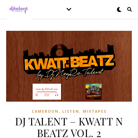
,
,
CAMEROUN
LISTEN
MIXTAPES
DJ TALENT – KWATT N
BEATZ VOL. 2