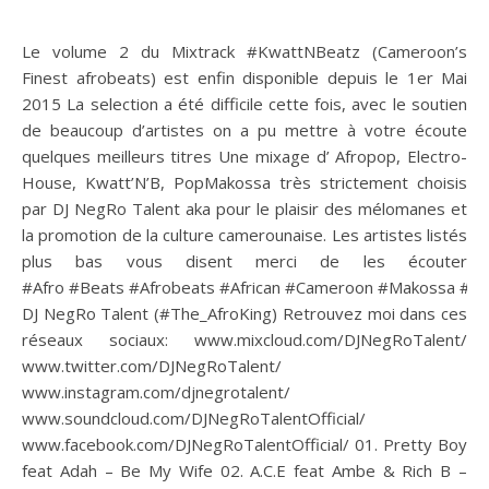
Le volume 2 du Mixtrack #KwattNBeatz (Cameroon’s
Finest afrobeats) est enfin disponible depuis le 1er Mai
2015 La selection a été difficile cette fois, avec le soutien
de beaucoup d’artistes on a pu mettre à votre écoute
quelques meilleurs titres Une mixage d’ Afropop, Electro-
House, Kwatt’N’B, PopMakossa très strictement choisis
par DJ NegRo Talent aka pour le plaisir des mélomanes et
la promotion de la culture camerounaise. Les artistes listés
plus bas vous disent merci de les écouter
#Afro #Beats #Afrobeats #African #Cameroon #Makossa #A
DJ NegRo Talent (#The_AfroKing) Retrouvez moi dans ces
réseaux sociaux: www.mixcloud.com/DJNegRoTalent/
www.twitter.com/DJNegRoTalent/
www.instagram.com/djnegrotalent/
www.soundcloud.com/DJNegRoTalentOfficial/
www.facebook.com/DJNegRoTalentOfficial/ 01. Pretty Boy
feat Adah – Be My Wife 02. A.C.E feat Ambe & Rich B –